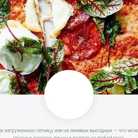
, в загруженную пятницу или на ленивых выходных — что м
вкусных закусок, пиццы и роллов на любой вкус.