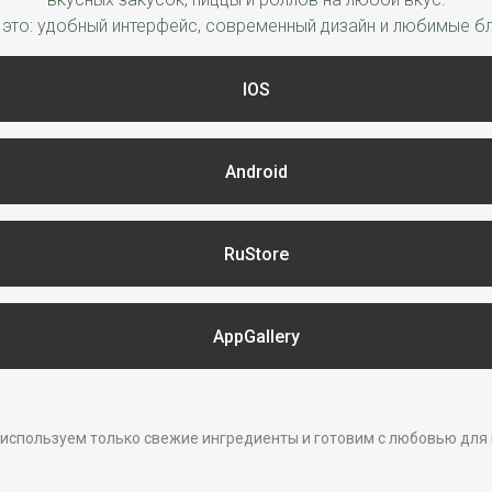
 это: удобный интерфейс, современный дизайн и любимые бл
IOS
Android
RuStore
AppGallery
используем только свежие ингредиенты и готовим с любовью для 