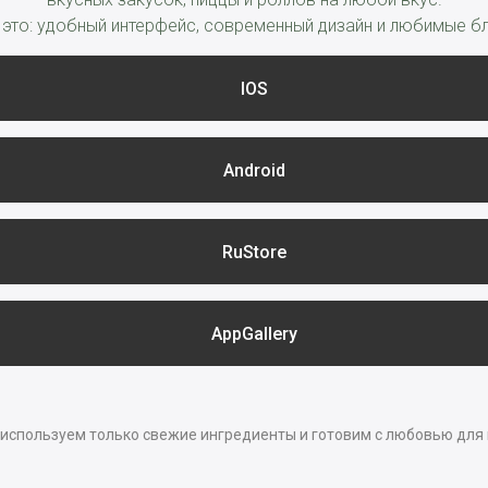
 это: удобный интерфейс, современный дизайн и любимые бл
IOS
Android
RuStore
AppGallery
используем только свежие ингредиенты и готовим с любовью для 