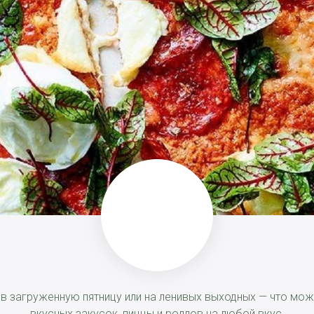
, в загруженную пятницу или на ленивых выходных — что м
вкусных закусок, пиццы и роллов на любой вкус.