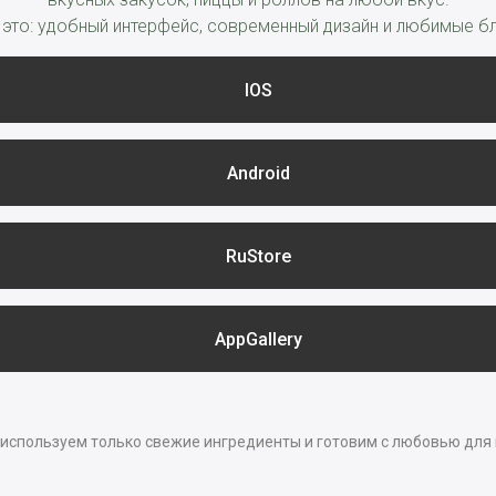
 это: удобный интерфейс, современный дизайн и любимые бл
IOS
Android
RuStore
AppGallery
используем только свежие ингредиенты и готовим с любовью для 