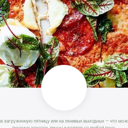
, в загруженную пятницу или на ленивых выходных — что м
вкусных закусок, пиццы и роллов на любой вкус.