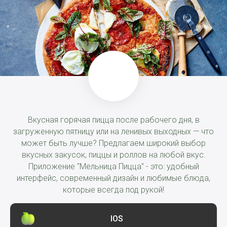
Вкусная горячая пицца после рабочего дня, в
загруженную пятницу или на ленивых выходных — что
может быть лучше? Предлагаем широкий выбор
вкусных закусок, пиццы и роллов на любой вкус.
Приложение "Мельница Пицца" - это: удобный
интерфейс, современный дизайн и любимые блюда,
которые всегда под рукой!
IOS