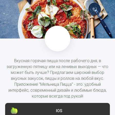
Вкусная горячая пицца после рабочего дня, в
загруженную пятницу или на ленивых выходных — что
может быть лучше? Предлагаем широкий выбор
вкусных закусок, пиццы и роллов на любой вкус.
Приложение "Мельница Пицца" - это: удобный
интерфейс, современный дизайн и любимые блюда,
которые всегда под рукой!
IOS