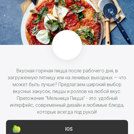
Вкусная горячая пицца после рабочего дня, в
загруженную пятницу или на ленивых выходных — что
может быть лучше? Предлагаем широкий выбор
вкусных закусок, пиццы и роллов на любой вкус.
Приложение "Мельница Пицца" - это: удобный
интерфейс, современный дизайн и любимые блюда,
которые всегда под рукой!
IOS