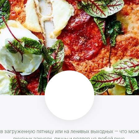
, в загруженную пятницу или на ленивых выходных — что м
вкусных закусок, пиццы и роллов на любой вкус.