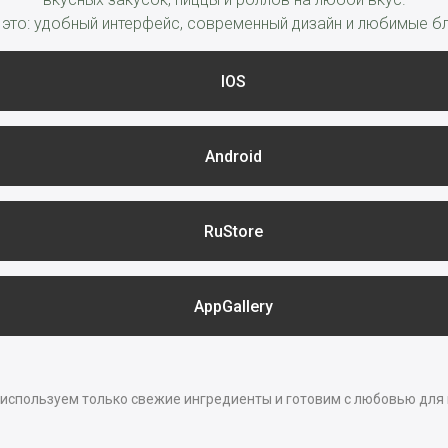
 это: удобный интерфейс, современный дизайн и любимые бл
IOS
Android
RuStore
AppGallery
используем только свежие ингредиенты и готовим с любовью для 